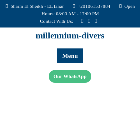
Sharm El Sheikh - EL fanar
+201061537884
Open
Hours: 08:00 AM - 17:00 PM
Contact With Us:
millennium-divers
Menu
Our WhatsApp
BESTSCUBA DIVING SERVICES
Best Spot In Sharm EL Shikh