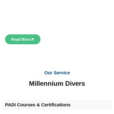
Voll ausgestattetes Diving Center in Sharm El Sheikh.
Wir bieten PADI-Kurse, Bootstauchgänge,
Hausrifftauchen, Nachttauchen und natürlich auch
Schnorchelausflüge an.
Read More
Our Service
Millennium Divers
PADI Courses & Certifications